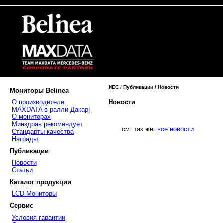
NEC / Публикации / Новости
Мониторы Belinea
Новости
О производителе
MAXDATA в ралли Дакар
|
О мониторах
Минздрав рекомендует
см. так же:
все новости
Стандарты качества
Награды
Публикации
Новости
Статьи
Каталог продукции
LCD-Мониторы
Сервис
Условия гарантии