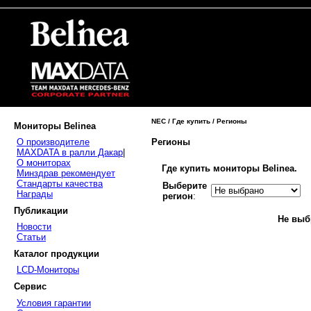
NEC / Где купить / Регионы
Мониторы Belinea
Регионы
О производителе
MAXDATA в ралли Дакар
|
О мониторах
Где купить мониторы Belinea.
Минздрав рекомендует
Стандарты качества
Выберите
Награды
регион
:
Публикации
Не выб
Новости
Статьи
Каталог продукции
LCD-Мониторы
Сервис
Условия гарантии