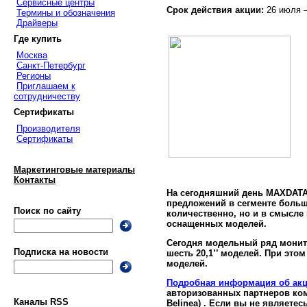
Сервисные центры
Срок действия акции:
26 июля –
Термины и обозначения
Драйверы
Где купить
Москва
Санкт-Петербург
Регионы
Приглашаем к
сотрудничеству
Сертификаты
Производителя
Сертификаты
Маркетинговые материалы
Контакты
На сегодняшний день
MAXDAT
предложений в сегменте больш
Поиск по сайту
количественно, но и в смысле
оснащенных моделей.
Сегодня модельный ряд мони
Подписка на новости
шесть 20,1’’ моделей. При эт
моделей.
Подробная информация об акц
авторизованных партнеров к
Каналы RSS
Belinea) . Если вы не являет