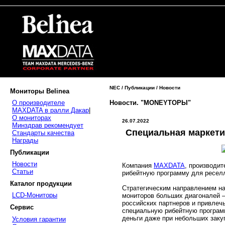
NEC / Публикации / Новости
Мониторы Belinea
Новости. "MONEYТОРЫ"
О производителе
MAXDATA в ралли Дакар
|
О мониторах
26.07.2022
Минздрав рекомендует
Специальная маркети
Стандарты качества
Награды
Публикации
Новости
Компания
MAXDATA
, производи
Статьи
рибейтную программу для ресе
Каталог продукции
Стратегическим направлением на
LCD-Мониторы
мониторов больших диагоналей –
российских партнеров и привлеч
Сервис
специальную рибейтную програм
деньги даже при небольших зак
Условия гарантии