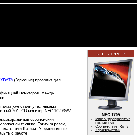
XDATA
(Германия) проводит для
сификацией мониторов. Между
ов.
мпаний уже стали участниками
матный 20" LCD-монитор NEC 102035W.
NEC 1705
 высокоразвитый европейский
Минсоцздравразвития
рекомендует
безопасной технике. Таким образом,
Соответствует RoHS
ладателями Belinea. А оригинальные
Характеристики
забыть о работе.