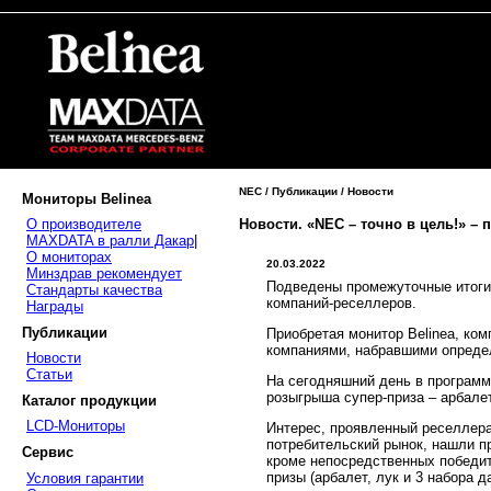
NEC / Публикации / Новости
Мониторы Belinea
Новости. «NEC – точно в цель!» –
О производителе
MAXDATA в ралли Дакар
|
О мониторах
20.03.2022
Минздрав рекомендует
Подведены промежуточные итоги 
Стандарты качества
компаний-реселлеров.
Награды
Публикации
Приобретая монитор Belinea, ко
компаниями, набравшими определ
Новости
Статьи
На сегодняшний день в программ
розыгрыша супер-приза – арбале
Каталог продукции
LCD-Мониторы
Интерес, проявленный реселлера
потребительский рынок, нашли пр
Сервис
кроме непосредственных победит
призы (арбалет, лук и 3 набора 
Условия гарантии