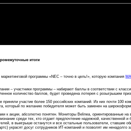
 промежуточные итоги
маркетинговой программы «NEC – точно в цель!», которую компания
MA
мпании – участники программы – набирают баллы в соответствии с клас
енное количество баллов, будет проведена лотерея с розыгрышем приз
е приняли участие более 150 российских компаний. Из них почти 100 ко
та, который по желанию победителя может быть заменен на широкофор
ми к акции, абсолютно понятен. Мониторы Belinea, ориентированные на
изнание среди тех, кто отдает предпочтение надежной, качественной и 
елей, в выигрыше останутся и все остальные пользователи, ставшие об
дартс) украсят досуг сотрудников ИТ-компаний и позволят им ненадолго 