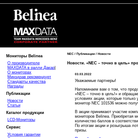
NEC / Публикации / Новости
Мониторы Belinea
Новости. «NEC – точно в цель» пр
О производителе
MAXDATA в ралли Дакар
|
О мониторах
03.03.2022
Минздрав рекомендует
Уважаемые партнеры!
Стандарты качества
Награды
Напоминаем вам о том, что прод
Публикации
«NEC – точно в цель!» и обраща
условиях акции, которые только
Новости
монитор NEC 101536 можно получи
Статьи
В акции принимают участие ком
Каталог продукции
мониторов Belinea. Приобретая м
LCD-Мониторы
количество баллов в соответств
По итогам акции и розыгрыша ло
Сервис
призы.
Условия гарантии