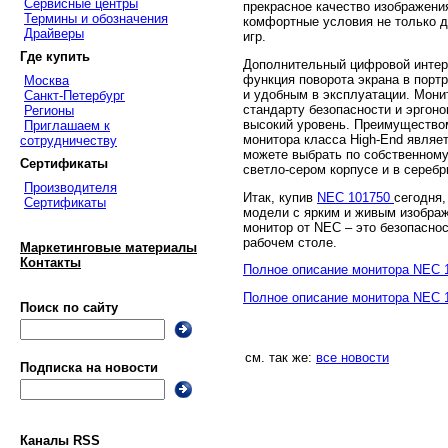
Сервисные центры
прекрасное качество изображени
Термины и обозначения
комфортные условия не только д
Драйверы
игр.
Где купить
Дополнительный цифровой интерф
функция поворота экрана в порт
Москва
и удобным в эксплуатации. Мон
Санкт-Петербург
стандарту безопасности и эргоно
Регионы
высокий уровень. Преимущество
Приглашаем к
монитора класса High-End являет
сотрудничеству
можете выбрать по собственному 
Сертификаты
светло-сером корпусе и в серебр
Производителя
Итак, купив
NEC 101750
сегодня,
Сертификаты
модели с ярким и живым изобра
монитор от NEC – это безопаснос
рабочем столе.
Маркетинговые материалы
Контакты
Полное описание монитора NEC 
Полное описание монитора NEC 
Поиск по сайту
см. так же:
все новости
Подписка на новости
Каналы RSS