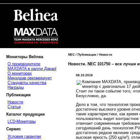
NEC / Публикации / Новости
Мониторы Belinea
Новости. NEC 101750 – все лучше 
О производителе
MAXDATA в ралли Дакар
|
О мониторах
08.10.2018
Минздрав рекомендует
Компания MAXDATA, производи
Стандарты качества
монитор с диагональю 17 дю
Награды
Стоит ли такое событие того, ч
Публикации
Безусловно, да.
Новости
Дело в том, что технология про
Статьи
достаточно высокого уровня отн
такие характеристики, как время 
Каталог продукции
пользователь видит контрастное 
LCD-Мониторы
отвечает современным требовани
сегодняшний день технология PV
Сервис
достаточно редкое явление среди
Условия гарантии
высокая яркость (250 кд/м²), отл