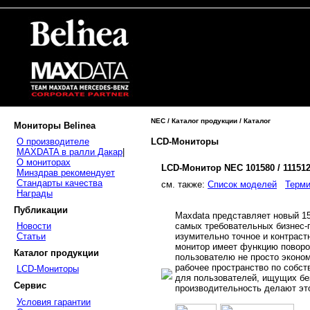
NEC / Каталог продукции / Каталог
Мониторы Belinea
LCD-Мониторы
О производителе
MAXDATA в ралли Дакар
|
О мониторах
LCD-Монитор NEC 101580 / 11151
Минздрав рекомендует
Стандарты качества
cм. также:
Список моделей
Терми
Награды
Публикации
Maxdata представляет новый 1
самых требовательных бизнес-
Новости
изумительно точное и контраст
Статьи
монитор имеет функцию поворот
Каталог продукции
пользователю не просто эконом
рабочее пространство по собст
LCD-Мониторы
для пользователей, ищущих без
Сервис
производительность делают эт
Условия гарантии