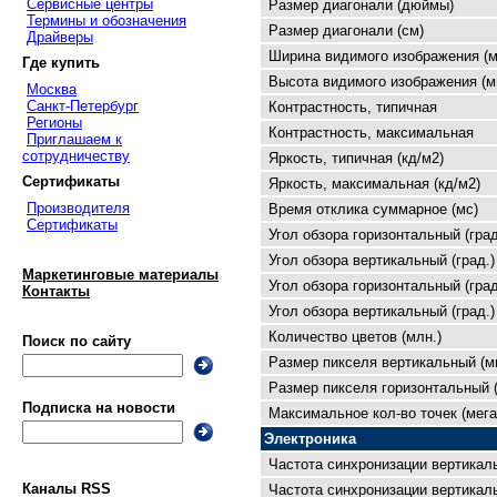
Сервисные центры
Размер диагонали (дюймы)
Термины и обозначения
Размер диагонали (см)
Драйверы
Ширина видимого изображения (м
Где купить
Высота видимого изображения (м
Москва
Санкт-Петербург
Контрастность, типичная
Регионы
Контрастность, максимальная
Приглашаем к
сотрудничеству
Яркость, типичная (кд/м2)
Сертификаты
Яркость, максимальная (кд/м2)
Производителя
Время отклика суммарное (мс)
Сертификаты
Угол обзора горизонтальный (град
Угол обзора вертикальный (град.)
Маркетинговые материалы
Угол обзора горизонтальный (град
Контакты
Угол обзора вертикальный (град.)
Количество цветов (млн.)
Поиск по сайту
Размер пикселя вертикальный (м
Размер пикселя горизонтальный 
Подписка на новости
Максимальное кол-во точек (мега
Электроника
Частота синхронизации вертикал
Каналы RSS
Частота синхронизации вертикаль