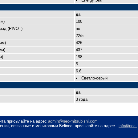
Energy Star
да
мм)
100
рад (PIVOT)
нет
22/5
мм)
426
мм)
437
м)
198
5
6.6
Светло-серый
да
3 года
айта присылайте на адрес
admin@nec-mitsubishi.com
ния, связанные с мониторами Belinea, присылайте на адрес -
info@nec-