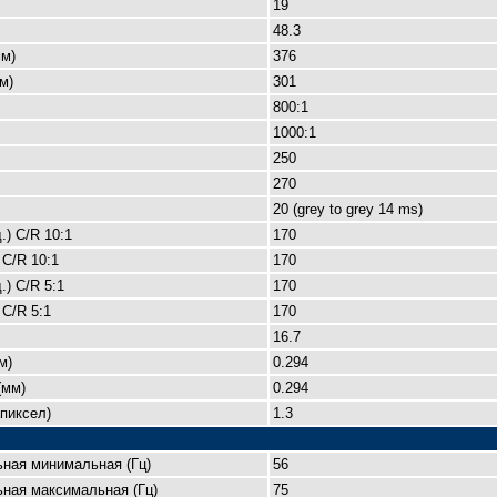
19
48.3
м)
376
м)
301
800:1
1000:1
250
270
20 (grey to grey 14 ms)
.) C/R 10:1
170
 C/R 10:1
170
.) C/R 5:1
170
 C/R 5:1
170
16.7
м)
0.294
(мм)
0.294
пиксел)
1.3
ьная минимальная (Гц)
56
ная максимальная (Гц)
75