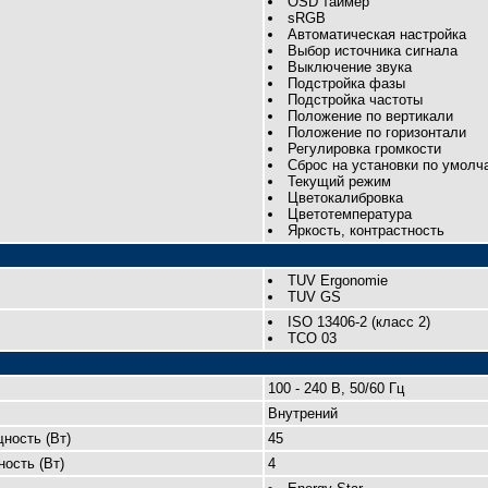
OSD таймер
sRGB
Автоматическая настройка
Выбор источника сигнала
Выключение звука
Подстройка фазы
Подстройка частоты
Положение по вертикали
Положение по горизонтали
Регулировка громкости
Сброс на установки по умолч
Текущий режим
Цветокалибровка
Цветотемпература
Яркость, контрастность
TUV Ergonomie
TUV GS
ISO 13406-2 (класс 2)
TCO 03
100 - 240 B, 50/60 Гц
Внутрений
ность (Вт)
45
ость (Вт)
4