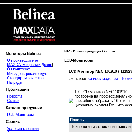
NEC / Каталог продукции / Каталог
Мониторы Belinea
LCD-Мониторы
О производителе
MAXDATA в ралли Дакар
|
О мониторах
LCD-Монитор NEC 101910 / 11192
Минздрав рекомендует
Стандарты качества
cм. также:
Список моделей
Терми
Награды
Публикации
19" LCD-монитор NEC 101910 –
построена на профессиональной
Новости
способен отображать 16.7 млн.
Статьи
цифровым входом DVI, что осо
Каталог продукции
LCD-Мониторы
Панель
Сервис
Технология изготовления панели
Условия гарантии