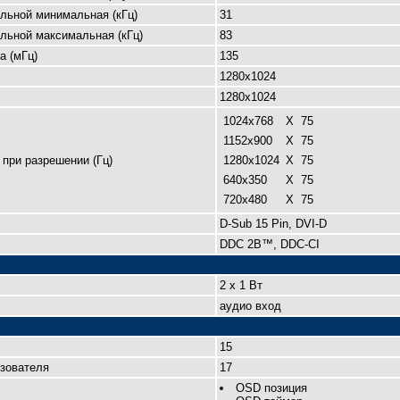
льной минимальная (кГц)
31
льной максимальная (кГц)
83
а (мГц)
135
1280x1024
1280x1024
1024x768
X
75
1152х900
X
75
при разрешении (Гц)
1280x1024
X
75
640x350
X
75
720x480
X
75
D-Sub 15 Pin, DVI-D
DDC 2B™, DDC-CI
2 x 1 Вт
аудио вход
15
зователя
17
OSD позиция