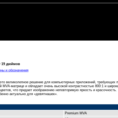
9 19 дюймов
ны и обозначения
 это великолепное решение для компьютерных приложений, требующих п
 MVA-матрице и обладает очень высокой контрастностью 800:1 и широки
 цветов, что придает изображению неповторимую яркость и красочность
бенно актуально для «девятнашек».
Premium MVA