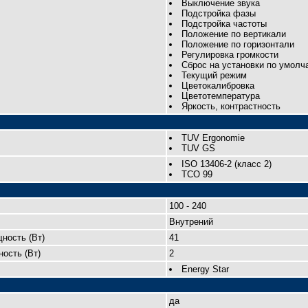
Выключение звука
Подстройка фазы
Подстройка частоты
Положение по вертикали
Положение по горизонтали
Регулировка громкости
Сброс на установки по умолч
Текущий режим
Цветокалибровка
Цветотемпература
Яркость, контрастность
TUV Ergonomie
TUV GS
ISO 13406-2 (класс 2)
TCO 99
100 - 240
Внутрений
ность (Вт)
41
ость (Вт)
2
Energy Star
да