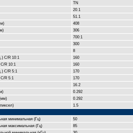
TN
20.1
51.1
м)
408
м)
306
700:1
300
8
.) C/R 10:1
160
 C/R 10:1
160
.) C/R 5:1
170
 C/R 5:1
170
16.2
м)
0.292
(мм)
0.292
пиксел)
1.5
ьная минимальная (Гц)
50
ная максимальная (Гц)
85
льной минимальная (кГц)
30