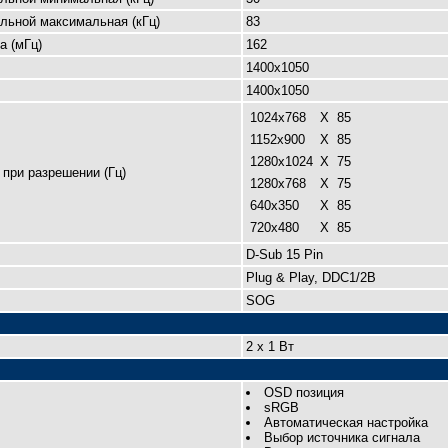
льной максимальная (кГц)
83
а (мГц)
162
1400х1050
1400х1050
1024x768
X
85
1152х900
X
85
1280x1024
X
75
при разрешении (Гц)
1280х768
X
75
640x350
X
85
720x480
X
85
D-Sub 15 Pin
Plug & Play, DDC1/2B
SOG
2 x 1 Вт
OSD позиция
sRGB
Автоматическая настройка
Выбор источника сигнала