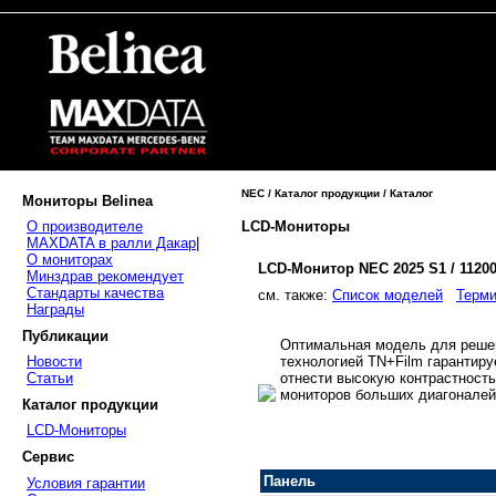
NEC / Каталог продукции / Каталог
Мониторы Belinea
LCD-Мониторы
О производителе
MAXDATA в ралли Дакар
|
О мониторах
LCD-Монитор NEC 2025 S1 / 1120
Минздрав рекомендует
Стандарты качества
cм. также:
Список моделей
Терми
Награды
Публикации
Оптимальная модель для решен
технологией TN+Film гарантир
Новости
отнести высокую контрастност
Статьи
мониторов больших диагоналей
Каталог продукции
LCD-Мониторы
Сервис
Панель
Условия гарантии