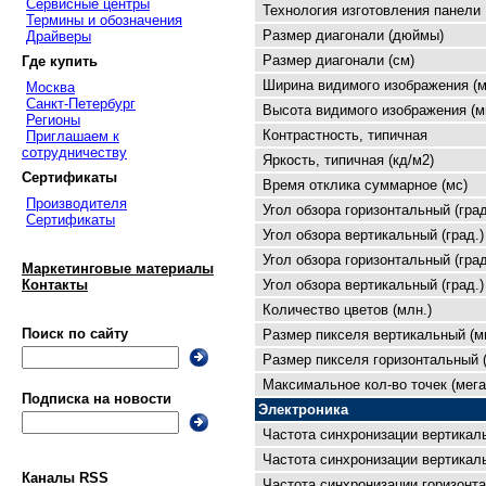
Сервисные центры
Технология изготовления панели
Термины и обозначения
Размер диагонали (дюймы)
Драйверы
Размер диагонали (см)
Где купить
Ширина видимого изображения (м
Москва
Санкт-Петербург
Высота видимого изображения (м
Регионы
Контрастность, типичная
Приглашаем к
сотрудничеству
Яркость, типичная (кд/м2)
Сертификаты
Время отклика суммарное (мс)
Производителя
Угол обзора горизонтальный (град
Сертификаты
Угол обзора вертикальный (град.)
Угол обзора горизонтальный (град
Маркетинговые материалы
Угол обзора вертикальный (град.)
Контакты
Количество цветов (млн.)
Поиск по сайту
Размер пикселя вертикальный (м
Размер пикселя горизонтальный 
Максимальное кол-во точек (мега
Подписка на новости
Электроника
Частота синхронизации вертикал
Частота синхронизации вертикаль
Каналы RSS
Частота синхронизации горизонта