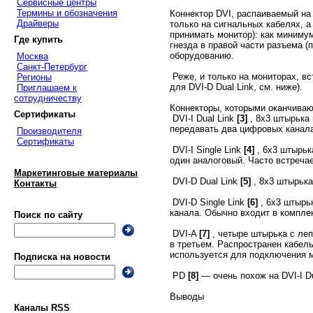
Сервисные центры
Термины и обозначения
Коннектор DVI, распаиваемый на
Драйверы
только на сигнальных кабелях, 
принимать монитор): как миниму
Где купить
гнезда в правой части разъема (
оборудованию.
Москва
Санкт-Петербург
Реже, и только на мониторах, в
Регионы
для DVI-D Dual Link, см. ниже).
Приглашаем к
сотрудничеству
Коннекторы, которыми оканчиваю
Сертификаты
DVI-I Dual Link
[3]
, 8х3 штырька
передавать два цифровых канала
Производителя
Сертификаты
DVI-I Single Link
[4]
, 6x3 штырьк
один аналоговый. Часто встречае
Маркетинговые материалы
DVI-D Dual Link
[5]
, 8х3 штырьк
Контакты
DVI-D Single Link
[6]
, 6x3 штырь
канала. Обычно входит в компле
Поиск по сайту
DVI-A
[7]
, четыре штырька с леп
в третьем. Распространен кабель
используется для подключения м
Подписка на новости
PD
[8]
— очень похож на DVI-I 
Выводы
Каналы RSS