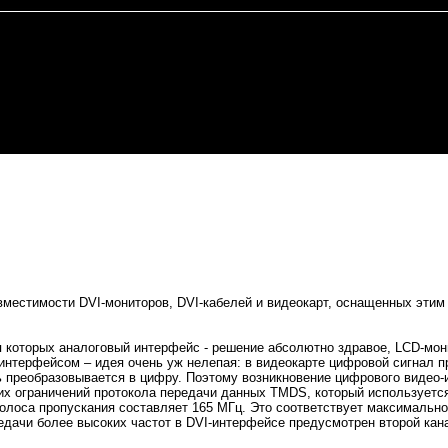
вместимости DVI-мониторов, DVI-кабелей и видеокарт, оснащенных этим
я которых аналоговый интерфейс - решение абсолютно здравое, LCD-мон
интерфейсом – идея очень уж нелепая: в видеокарте цифровой сигнал п
ть преобразовывается в цифру. Поэтому возникновение цифрового видео
их ограничений протокола передачи данных TMDS, который используетс
олоса пропускания составляет 165 МГц. Это соответствует максимально
едачи более высоких частот в DVI-интерфейсе предусмотрен второй ка