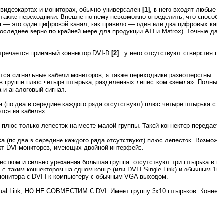
 видеокартах и мониторах, обычно универсален
[1]
, в него входят любые
а также переходники. Внешне по нему невозможно определить, что спосо
м — это один цифровой канал, как правило — один или два цифровых к
последнее верно по крайней мере для продукции ATI и Matrox). Точные д
стречается приемный коннектор DVI-D
[2]
: у него отсутствуют отверстия 
тся сигнальные кабели мониторов, а также переходники разношерстны.
 в группе плюс четыре штырька, разделенных лепестком «земля». Полны
 и аналоговый сигнал.
а (по два в середине каждого ряда отсутствуют) плюс четыре штырька 
тся на кабелях.
а плюс только лепесток на месте малой группы. Такой коннектор передае
ка (по два в середине каждого ряда отсутствуют) плюс лепесток. Возмо
кт DVI-мониторов, имеющих двойной интерфейс.
естком и сильно урезанная большая группа: отсутствуют три штырька в 
 с таким коннектором на одном конце (или DVI-I Single Link) и обычным
онитора с DVI-I к компьютеру с обычным VGA-выходом.
Dual Link, НО НЕ СОВМЕСТИМ С DVI. Имеет группу 3х10 штырьков. Конне