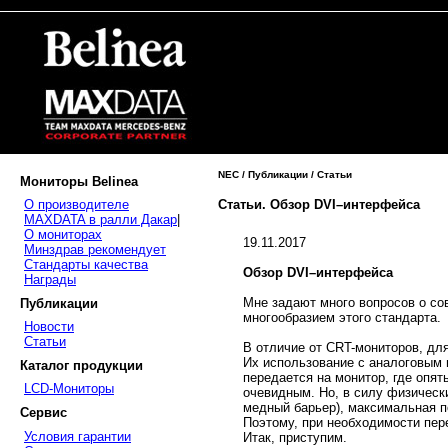
NEC / Публикации / Статьи
Мониторы Belinea
Статьи. Обзор DVI–интерфейса
О производителе
MAXDATA в ралли Дакар
|
О мониторах
19.11.2017
Минздрав рекомендует
Стандарты качества
Обзор DVI–интерфейса
Награды
Мне задают много вопросов о со
Публикации
многообразием этого стандарта.
Новости
Статьи
В отличие от CRT-мониторов, дл
Их использование с аналоговым 
Каталог продукции
передается на монитор, где опя
LCD-Мониторы
очевидным. Но, в силу физическ
медный барьер), максимальная п
Сервис
Поэтому, при необходимости пер
Условия гарантии
Итак, приступим.