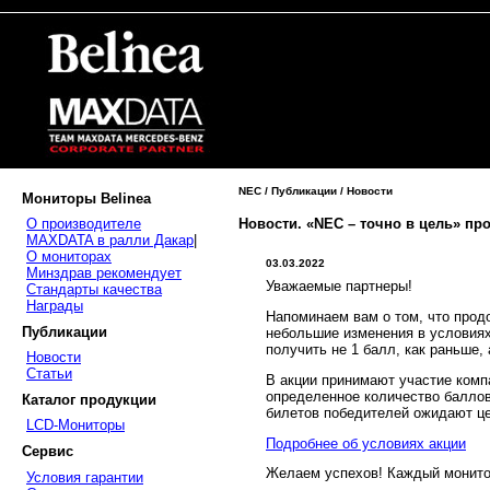
NEC / Публикации / Новости
Мониторы Belinea
Новости. «NEC – точно в цель» пр
О производителе
MAXDATA в ралли Дакар
|
О мониторах
03.03.2022
Минздрав рекомендует
Уважаемые партнеры!
Стандарты качества
Награды
Напоминаем вам о том, что прод
Публикации
небольшие изменения в условиях
получить не 1 балл, как раньше, 
Новости
Статьи
В акции принимают участие комп
определенное количество баллов
Каталог продукции
билетов победителей ожидают ц
LCD-Мониторы
Подробнее об условиях акции
Сервис
Желаем успехов! Каждый монито
Условия гарантии