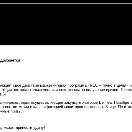
одолжается
олжает свое действие маркетинговая программа «NEC – точно в цель!» 
 акции, которые только увеличивают шансы на получение призов. Тепер
а 5!
ании-реселлеры, осуществляющие закупку мониторов Belinea. Приобрета
 в соответствии с классификацией мониторов согласно таблице. По ито
енные призы.
р может принести удачу!