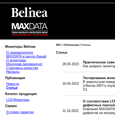
NEC / Публикации / Статьи
Мониторы Belinea
Статьи
О производителе
MAXDATA в ралли Дакар
|
О мониторах
Практические сове
Минздрав рекомендует
28.05.2023
Как выбрать монито
Стандарты качества
Награды
Публикации
Тестирование мони
В апрельском номер
16.04.2023
Новости
(«Весна 2007») опу
Статьи
S1.
Каталог продукции
LCD-Мониторы
О соответствии LC
дефектных пиксел
Сервис
Компания MAXDATA з
11.10.2022
Условия гарантии
дефектов на матрице