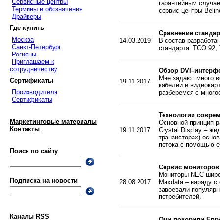
Сервисные центры
гарантийным случае
Термины и обозначения
сервис-центры Belin
Драйверы
Где купить
Сравнение стандар
Москва
14.03.2019
В состав разработа
Санкт-Петербург
стандарта: TCO 92,
Регионы
Приглашаем к
сотрудничеству
Обзор DVI–интерф
Мне задают много в
Сертификаты
19.11.2017
кабелей и видеокар
Производителя
разберемся с много
Сертификаты
Технологии совре
Маркетинговые материалы
Основной принцип ра
Контакты
19.11.2017
Crystal Display – ж
транзисторах) осно
потока с помощью е
Поиск по сайту
Сервис мониторов
Мониторы NEC широк
Подписка на новости
28.08.2017
Maxdata – наряду с
завоевали популярн
потребителей.
Каналы RSS
Они покорили Евр