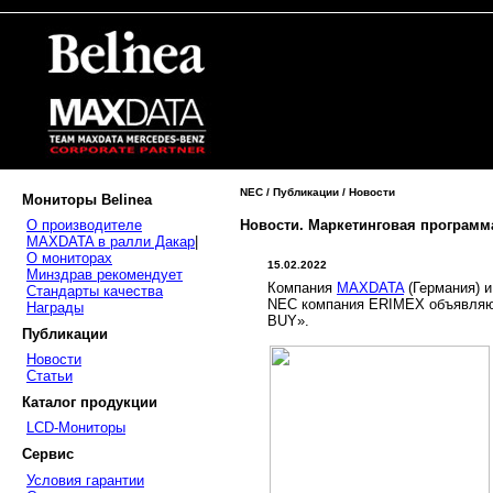
NEC / Публикации / Новости
Мониторы Belinea
Новости. Маркетинговая програм
О производителе
MAXDATA в ралли Дакар
|
О мониторах
15.02.2022
Минздрав рекомендует
Компания
MAXDATA
(Германия) 
Стандарты качества
NEC компания ERIMEX объявляют
Награды
BUY».
Публикации
Новости
Статьи
Каталог продукции
LCD-Мониторы
Сервис
Условия гарантии