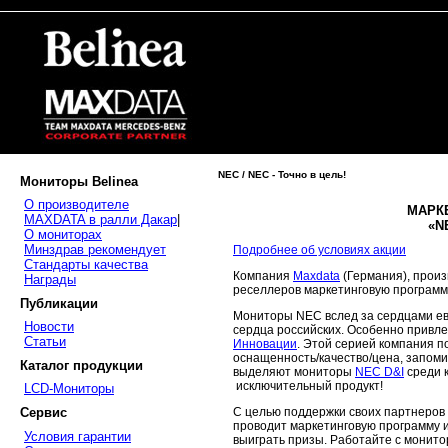
NEC / NEC - Точно в цель!
Мониторы Belinea
О производителе
МАРК
MAXDATA в ралли Дакар
|
«N
О мониторах
Минздрав рекомендует
Подробнее об условиях акции
Стандарты качества
Компания
Maxdata
(Германия), произ
Награды
реселлеров маркетинговую програм
Публикации
Мониторы NEC вслед за сердцами ев
Новости
сердца российских. Особенно привл
Статьи
Инновации
. Этой серией компания 
оснащенность/качество/цена, запом
Каталог продукции
выделяют мониторы
NEC D&I
среди к
исключительный продукт!
LCD-Мониторы
Сервис
С целью поддержки своих партнеров
проводит маркетинговую программу 
Условия гарантии
выиграть призы. Работайте с монито