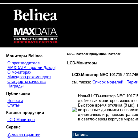
NEC / Каталог продукции / Каталог
Мониторы Belinea
LCD-Мониторы
О производителе
MAXDATA в ралли Дакар
|
О мониторах
LCD-Монитор NEC 101715 / 11174
Минздрав рекомендует
Стандарты качества
cм. также:
Список моделей
Терми
Награды
Публикации
Новый LCD-монитор NEC 101715
дюймовых мониторов известног
Новости
Быстрое время отклика (8 мс), 
Статьи
встроенные динамики позволяю
Каталог продукции
динамичных игр, просмотра вид
в светло-сером корпусе украси
LCD-Мониторы
Сервис
Условия гарантии
Панель