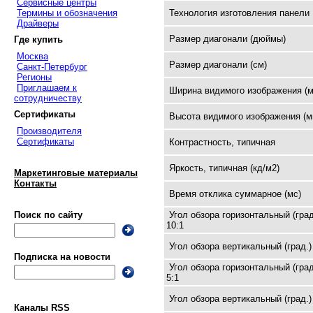
Сервисные центры
Термины и обозначения
Технология изготовления панели
Драйверы
Размер диагонали (дюймы)
Где купить
Москва
Размер диагонали (см)
Санкт-Петербург
Регионы
Приглашаем к
Ширина видимого изображения (м
сотрудничеству
Сертификаты
Высота видимого изображения (м
Производителя
Сертификаты
Контрастность, типичная
Яркость, типичная (кд/м2)
Маркетинговые материалы
Контакты
Время отклика суммарное (мс)
Угол обзора горизонтальный (град
Поиск по сайту
10:1
Угол обзора вертикальный (град.)
Подписка на новости
Угол обзора горизонтальный (град
5:1
Угол обзора вертикальный (град.)
Каналы RSS