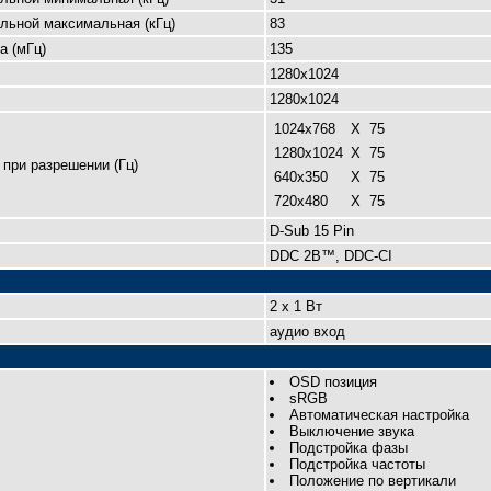
льной максимальная (кГц)
83
а (мГц)
135
1280x1024
1280x1024
1024x768
X
75
1280x1024
X
75
при разрешении (Гц)
640x350
X
75
720x480
X
75
D-Sub 15 Pin
DDC 2B™, DDC-CI
2 x 1 Вт
аудио вход
OSD позиция
sRGB
Автоматическая настройка
Выключение звука
Подстройка фазы
Подстройка частоты
Положение по вертикали