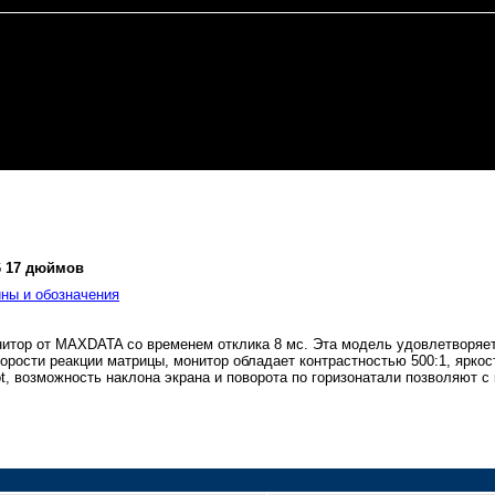
6 17 дюймов
ны и обозначения
итор от MAXDATA со временем отклика 8 мс. Эта модель удовлетворя
орости реакции матрицы, монитор обладает контрастностью 500:1, яркос
vot, возможность наклона экрана и поворота по горизонатали позволяют
.