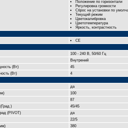
Положение по горизонтали
Регулировка громкости
Сброс на установки по умолч
Текущий режим
Цветокалибровка
Цветотемпература
Яркость, контрастность
CE
100 - 240 B, 50/60 Гц
Внутрений
ность (Вт)
45
ость (Вт)
4
да
мм)
100
87
(Град.)
45/45
рад (PIVOT)
да
22/5
мм)
380