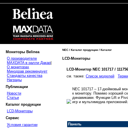
NEC / Каталог продукции / Каталог
Мониторы Belinea
LCD-Мониторы
О производителе
MAXDATA в ралли Дакар
|
О мониторах
LCD-Монитор NEC 101717 / 11175
Минздрав рекомендует
Стандарты качества
cм. также:
Список моделей
Терми
Награды
Публикации
NEC 101717 – 17-дюймовый мон
к монитору. Помимо хорошей ск
Новости
динамиками. Функции Lift и Pi
Статьи
игр и мультимедиа приложений
Каталог продукции
LCD-Мониторы
Сервис
Панель
Условия гарантии