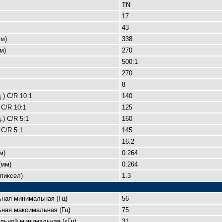
TN
17
43
м)
338
м)
270
500:1
270
8
.) C/R 10:1
140
 C/R 10:1
125
.) C/R 5:1
160
 C/R 5:1
145
16.2
м)
0.264
(мм)
0.264
пиксел)
1.3
ьная минимальная (Гц)
56
ная максимальная (Гц)
75
льной минимальная (кГц)
31