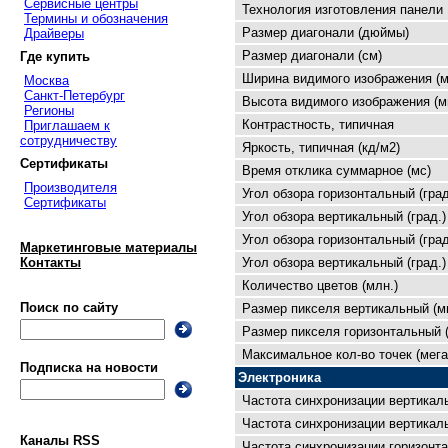
Сервисные центры
Технология изготовления панели
Термины и обозначения
Размер диагонали (дюймы)
Драйверы
Размер диагонали (см)
Где купить
Ширина видимого изображения (м
Москва
Санкт-Петербург
Высота видимого изображения (м
Регионы
Контрастность, типичная
Приглашаем к
сотрудничеству
Яркость, типичная (кд/м2)
Сертификаты
Время отклика суммарное (мс)
Производителя
Угол обзора горизонтальный (град
Сертификаты
Угол обзора вертикальный (град.)
Угол обзора горизонтальный (град
Маркетинговые материалы
Угол обзора вертикальный (град.)
Контакты
Количество цветов (млн.)
Поиск по сайту
Размер пикселя вертикальный (м
Размер пикселя горизонтальный 
Максимальное кол-во точек (мега
Подписка на новости
Электроника
Частота синхронизации вертикал
Частота синхронизации вертикаль
Каналы RSS
Частота синхронизации горизонта